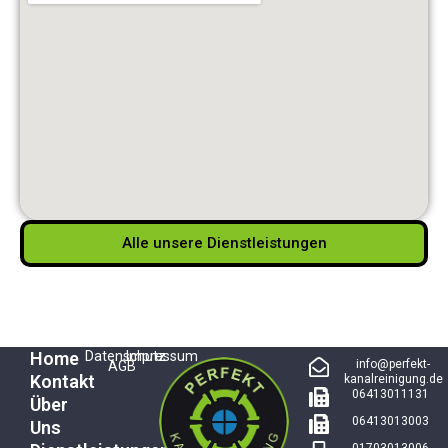
Alle unsere Dienstleistungen
Home
Datenschutz
Impressum
info@perfekt-
AGB
Kontakt
kanalreinigung.de
06413011131
Über
06413013003
Uns