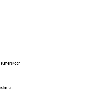
nsumers/odr
.
unehmen.