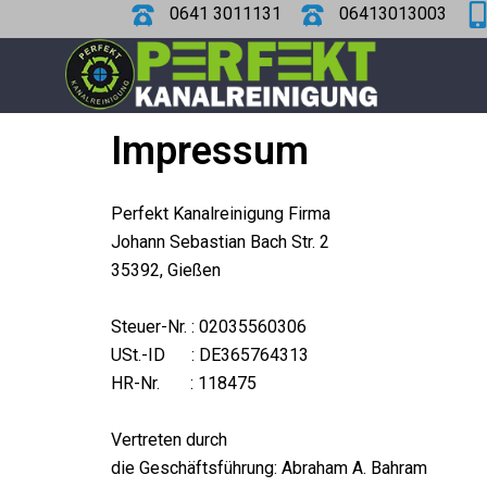
Skip
0641 3011131
06413013003
to
content
Impressum
Perfekt Kanalreinigung Firma
Johann Sebastian Bach Str. 2
35392, Gießen
Steuer-Nr. : 02035560306
USt.-ID : DE365764313
HR-Nr. : 118475
Vertreten durch
die Geschäftsführung: Abraham A. Bahram