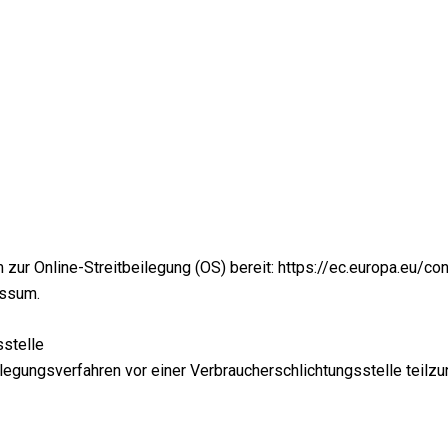
 zur Online-Streitbeilegung (OS) bereit:
https://ec.europa.eu/
co
essum.
­stelle
beilegungsverfahren vor einer Verbraucherschlichtungsstelle teilz